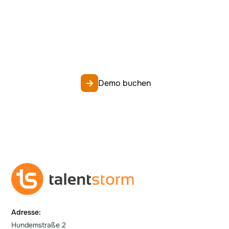
Lernen Sie talentstorm kennen – entweder
über eine individuelle Demo oder einem
kompakten Erstgespräch, um Ihre Fragen zu
klären.
Demo buchen
Adresse:
Hundemstraße 2